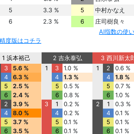
5
3.3 %
5
中村かなえ
6
2.3 %
6
庄司樹良々
AI指数の使
精度版はコチラ
1 浜本裕己
2 吉永泰弘
3 西川新太
3
5.6 %
1
3
1.0 %
1
2
0.6 %
4
6.3 %
4
1.3 %
4
1.8 %
5
2.5 %
5
0.5 %
5
0.7 %
6
2.4 %
6
0.8 %
6
1.0 %
2
3.9 %
3
1
0.2 %
2
1
0.3 %
4
8.0 %
4
0.2 %
4
0.1 %
5
3.7 %
5
0.1 %
5
0.1 %
6
3.5 %
6
0.1 %
6
0.1 %