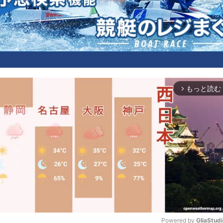
もっと読む
arrow_forward_ios
Powered by 
GliaStud