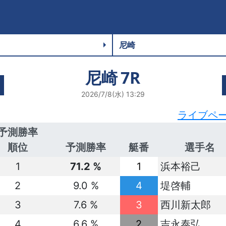
尼崎
7R
2026/7/8(水) 13:29
ライブペ
予測勝率
順位
予測勝率
艇番
選手名
1
71.2 %
1
浜本裕己
2
9.0 %
4
堤啓輔
3
7.6 %
3
西川新太郎
4
6.6 %
2
吉永泰弘