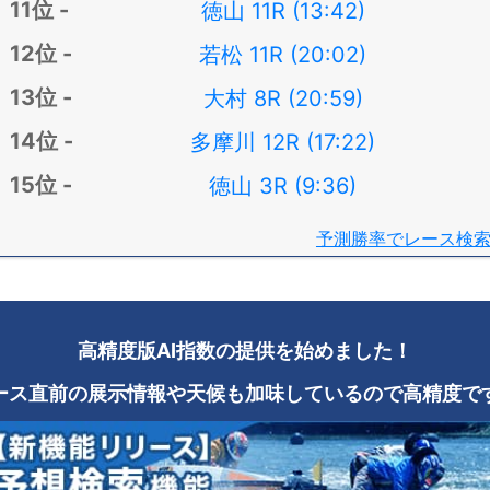
徳山 11R (13:42)
若松 11R (20:02)
大村 8R (20:59)
多摩川 12R (17:22)
徳山 3R (9:36)
予測勝率でレース検
高精度版AI指数の提供を始めました！
ース直前の展示情報や天候も加味しているので高精度で