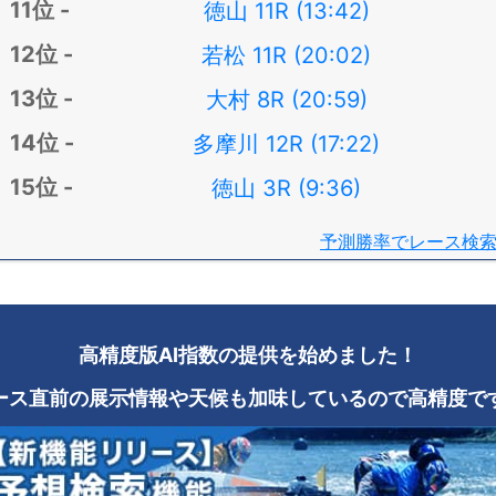
徳山 11R (13:42)
若松 11R (20:02)
大村 8R (20:59)
多摩川 12R (17:22)
徳山 3R (9:36)
予測勝率でレース検
高精度版AI指数の提供を始めました！
ース直前の展示情報や天候も加味しているので高精度で