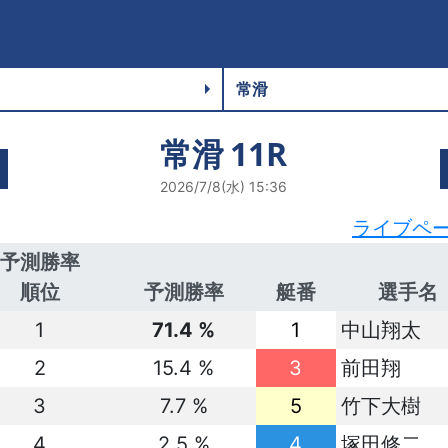
常滑
11R
2026/7/8(水) 15:36
ライブペ
予測勝率
順位
予測勝率
艇番
選手名
1
71.4 %
1
中山翔太
2
15.4 %
3
前田翔
3
7.7 %
5
竹下大樹
4
2.5 %
4
塚田修二