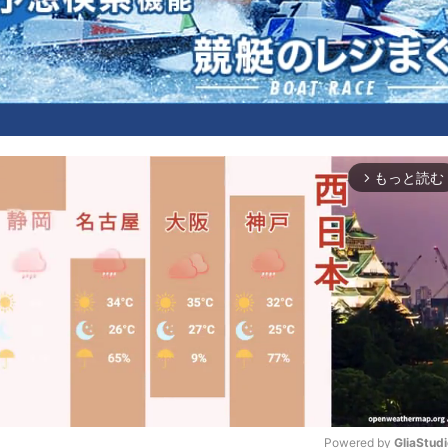
もっと読む
arrow_forward_ios
Powered by 
GliaStud