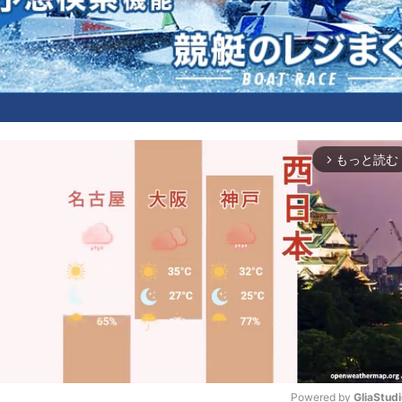
もっと読む
arrow_forward_ios
Powered by 
GliaStud