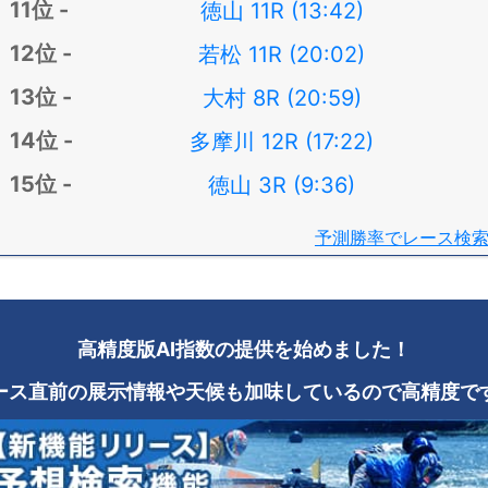
徳山 11R (13:42)
若松 11R (20:02)
大村 8R (20:59)
多摩川 12R (17:22)
徳山 3R (9:36)
予測勝率でレース検
高精度版AI指数の提供を始めました！
ース直前の展示情報や天候も加味しているので高精度で