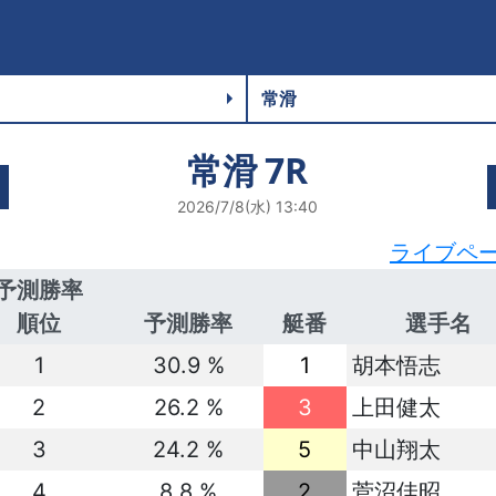
常滑
7R
2026/7/8(水) 13:40
ライブペ
予測勝率
順位
予測勝率
艇番
選手名
1
30.9 %
1
胡本悟志
2
26.2 %
3
上田健太
3
24.2 %
5
中山翔太
4
8.8 %
2
菅沼佳昭