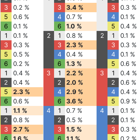
3
0.2 %
3
3.4 %
3
0.3 %
5
0.6 %
4
0.7 %
4
0.1 %
6
0.1 %
6
1.0 %
5
0.4 %
1
0.1 %
2
1
0.8 %
2
1
0.1 %
3
0.3 %
3
2.3 %
3
0.3 %
5
0.5 %
4
0.4 %
4
0.1 %
6
0.2 %
6
1.3 %
5
0.6 %
1
0.4 %
3
1
2.2 %
3
1
0.4 %
2
0.4 %
2
2.0 %
2
0.6 %
5
2.3 %
4
2.9 %
4
0.4 %
6
0.6 %
6
3.6 %
5
0.9 %
1
1.1 %
4
1
0.7 %
4
1
0.1 %
2
0.8 %
2
0.5 %
2
0.1 %
3
2.7 %
3
1.5 %
3
0.3 %
6
1.6 %
6
1.1 %
5
0.2 %