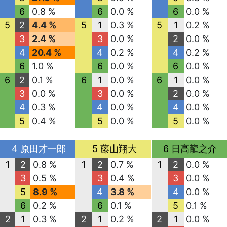
6
0.8 %
6
0.0 %
6
0.0 %
5
2
4.4 %
5
1
0.3 %
5
1
0.2 %
3
2.4 %
3
0.0 %
2
0.0 %
4
20.4 %
4
0.2 %
4
0.2 %
6
1.0 %
6
0.0 %
6
0.0 %
6
2
0.1 %
6
1
0.0 %
6
1
0.0 %
3
0.0 %
3
0.0 %
2
0.0 %
4
0.3 %
4
0.0 %
4
0.0 %
5
0.4 %
5
0.0 %
5
0.0 %
4 原田才一郎
5 藤山翔大
6 日高龍之介
1
2
0.8 %
1
2
0.7 %
1
2
0.0 %
3
0.5 %
3
0.4 %
3
0.0 %
5
8.9 %
4
3.8 %
4
0.0 %
6
0.2 %
6
0.1 %
5
0.1 %
2
1
0.3 %
2
1
0.2 %
2
1
0.0 %