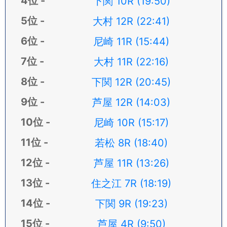
下関 10R (19:50)
大村 12R (22:41)
尼崎 11R (15:44)
大村 11R (22:16)
下関 12R (20:45)
芦屋 12R (14:03)
尼崎 10R (15:17)
若松 8R (18:40)
芦屋 11R (13:26)
住之江 7R (18:19)
下関 9R (19:23)
芦屋 4R (9:50)