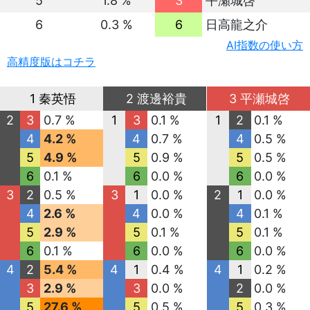
5
1.8 %
3
平瀬城啓
6
0.3 %
6
日高龍之介
AI指数の使い方
高精度版はコチラ
1 秦英悟
2 渡邊裕貴
3 平瀬城啓
2
3
0.7 %
1
3
0.1 %
1
2
0.1 %
4
4.2 %
4
0.7 %
4
0.5 %
5
4.9 %
5
0.9 %
5
0.5 %
6
0.1 %
6
0.0 %
6
0.0 %
3
2
0.5 %
3
1
0.0 %
2
1
0.0 %
4
2.6 %
4
0.0 %
4
0.1 %
5
2.9 %
5
0.1 %
5
0.1 %
6
0.1 %
6
0.0 %
6
0.0 %
4
2
5.4 %
4
1
0.4 %
4
1
0.2 %
3
2.9 %
3
0.0 %
2
0.0 %
5
27.6 %
5
0.5 %
5
0.3 %