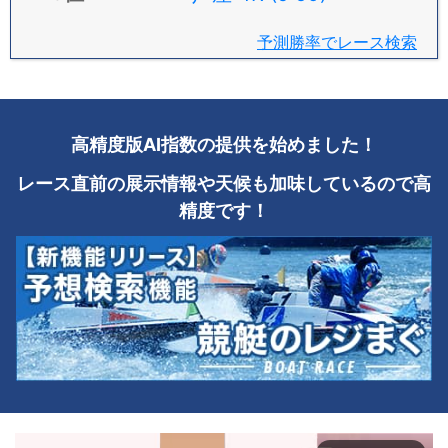
予測勝率でレース検索
高精度版AI指数の提供を始めました！
レース直前の展示情報や天候も加味しているので高
精度です！