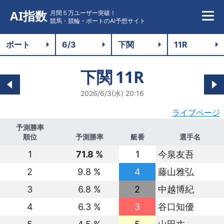
AI指数
月間５万ユーザー突破！
競馬・競輪・ボートのAI予想サイト
下関
11R
2026/6/3(水) 20:16
ライブページ
予測勝率
順位
予測勝率
艇番
選手名
1
71.8 %
1
今泉友吾
2
9.8 %
4
藤山雅弘
3
6.8 %
2
中越博紀
4
6.3 %
3
谷口知優