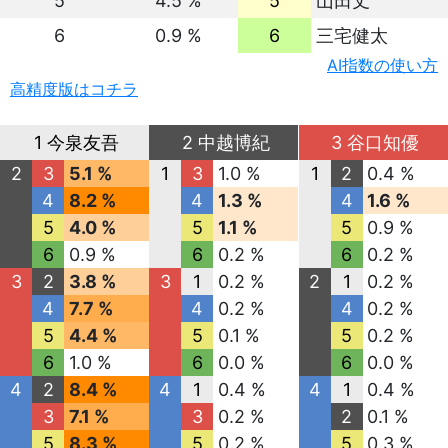
5
4.5 %
5
山田丈
6
0.9 %
6
三宅健太
AI指数の使い方
高精度版はコチラ
1 今泉友吾
2 中越博紀
3 谷口知優
2
3
5.1 %
1
3
1.0 %
1
2
0.4 %
4
8.2 %
4
1.3 %
4
1.6 %
5
4.0 %
5
1.1 %
5
0.9 %
6
0.9 %
6
0.2 %
6
0.2 %
3
2
3.8 %
3
1
0.2 %
2
1
0.2 %
4
7.7 %
4
0.2 %
4
0.2 %
5
4.4 %
5
0.1 %
5
0.2 %
6
1.0 %
6
0.0 %
6
0.0 %
4
2
8.4 %
4
1
0.4 %
4
1
0.4 %
3
7.1 %
3
0.2 %
2
0.1 %
5
8.3 %
5
0.2 %
5
0.3 %