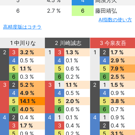
5
4.5 %
4
高濱芳久
6
2.7 %
6
藤田靖弘
AI指数の使い方
高精度版はコチラ
1 中川りな
2 川崎誠志
3 今泉友吾
2
3
3.2 %
1
3
1.3 %
1
2
1.7 %
4
0.5 %
4
0.1 %
4
2.9 %
5
1.1 %
5
0.6 %
5
7.9 %
6
0.3 %
6
0.2 %
6
2.5 %
3
2
5.2 %
3
1
1.1 %
2
1
1.5 %
4
4.9 %
4
0.5 %
4
0.9 %
5
14.1 %
5
2.0 %
5
3.8 %
6
4.0 %
6
0.6 %
6
0.7 %
4
2
0.4 %
4
1
0.1 %
4
1
0.9 %
3
1.7 %
3
0.4 %
2
0.4 %
5
0.9 %
5
0.2 %
5
3.1 %