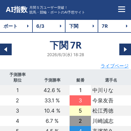
AI指数
月間５万ユーザー突破！
競馬・競輪・ボートのAI予想サイト
下関
7R
2026/6/3(水) 18:28
ライブページ
予測勝率
順位
予測勝率
艇番
選手名
1
42.6 %
1
中川りな
2
33.1 %
3
今泉友吾
3
10.4 %
5
松江秀徳
4
6.7 %
2
川崎誠志