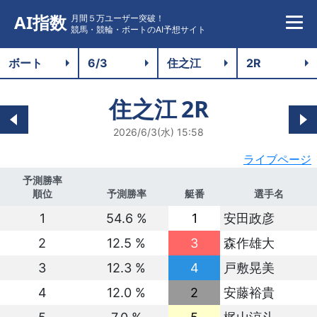
AI指数
月間５万ユーザー突破！
競馬・競輪・ボートのAI予想サイト
住之江
2R
2026/6/3(水) 15:58
ライブページ
予測勝率
順位
予測勝率
艇番
選手名
1
54.6 %
1
安田政彦
2
12.5 %
3
森作雄大
3
12.3 %
4
戸敷晃美
4
12.0 %
2
安藤裕貴