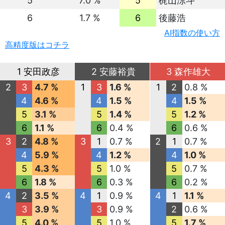
5
7.0 %
5
梶山涼斗
6
1.7 %
6
後藤浩
AI指数の使い方
高精度版はコチラ
1 安田政彦
2 安藤裕貴
3 森作雄大
2
3
4.7 %
1
3
1.6 %
1
2
0.8 %
4
4.6 %
4
1.5 %
4
1.5 %
5
3.1 %
5
1.4 %
5
1.2 %
6
1.1 %
6
0.4 %
6
0.6 %
3
2
4.8 %
3
1
0.7 %
2
1
0.7 %
4
5.9 %
4
1.2 %
4
1.0 %
5
4.3 %
5
1.0 %
5
0.7 %
6
1.8 %
6
0.3 %
6
0.2 %
4
2
3.5 %
4
1
0.9 %
4
1
1.1 %
3
3.9 %
3
0.9 %
2
0.6 %
5
4.0 %
5
1.0 %
5
1.7 %