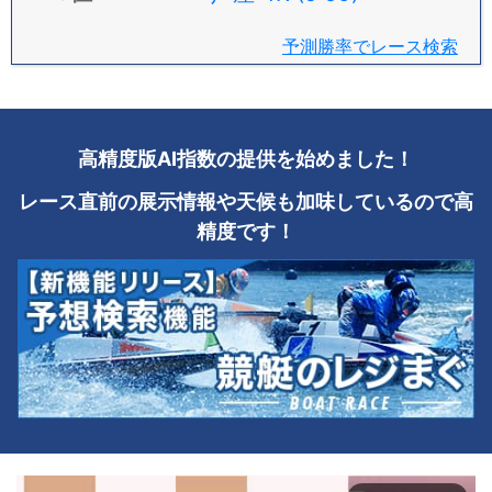
予測勝率でレース検索
高精度版AI指数の提供を始めました！
レース直前の展示情報や天候も加味しているので高
精度です！