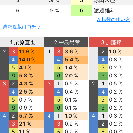
5
1.9 %
5
原田朱理
6
1.9 %
6
渡邊雄斗
AI指数の使い方
高精度版はコチラ
1 栗原直也
2 中島昂章
3 加藤翔
2
3
11.9 %
1
3
3.6 %
1
2
1.0 %
4
14.0 %
4
5.4 %
4
0.8 %
5
4.1 %
5
1.4 %
5
0.2 %
6
5.8 %
6
2.0 %
6
0.3 %
3
2
4.3 %
3
1
0.5 %
2
1
0.5 %
4
2.5 %
4
0.4 %
4
0.2 %
5
0.7 %
5
0.1 %
5
0.2 %
6
0.9 %
6
0.1 %
6
0.2 %
4
2
5.7 %
4
1
1.0 %
4
1
0.3 %
3
2.1 %
3
0.2 %
2
0.2 %
5
1.1 %
5
0.2 %
5
0.0 %