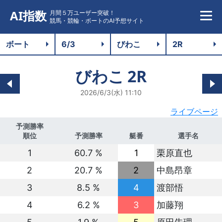
AI指数
月間５万ユーザー突破！
競馬・競輪・ボートのAI予想サイト
びわこ
2R
2026/6/3(水) 11:10
ライブページ
予測勝率
順位
予測勝率
艇番
選手名
1
60.7 %
1
栗原直也
2
20.7 %
2
中島昂章
3
8.5 %
4
渡部悟
4
6.2 %
3
加藤翔