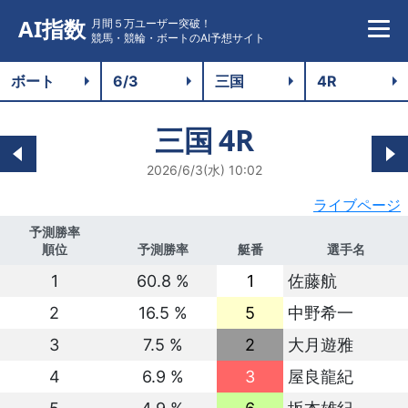
AI指数
月間５万ユーザー突破！
競馬・競輪・ボートのAI予想サイト
三国
4R
2026/6/3(水) 10:02
ライブページ
予測勝率
順位
予測勝率
艇番
選手名
1
60.8 %
1
佐藤航
2
16.5 %
5
中野希一
3
7.5 %
2
大月遊雅
4
6.9 %
3
屋良龍紀