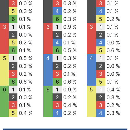
3
0.0 %
3
0.3 %
3
0.1 %
5
0.3 %
4
0.2 %
4
0.1 %
6
0.1 %
6
0.3 %
5
0.2 %
3
1
0.1 %
3
1
0.9 %
3
1
0.1 %
2
0.0 %
2
0.2 %
2
0.1 %
5
0.2 %
4
0.1 %
4
0.0 %
6
0.1 %
6
0.5 %
5
0.6 %
5
1
0.5 %
4
1
0.3 %
4
1
0.1 %
2
0.2 %
2
0.2 %
2
0.0 %
3
0.2 %
3
0.1 %
3
0.0 %
6
0.6 %
6
0.6 %
5
0.1 %
6
1
0.1 %
6
1
0.9 %
5
1
0.4 %
2
0.0 %
2
0.2 %
2
0.3 %
3
0.1 %
3
0.4 %
3
0.2 %
5
0.4 %
4
0.2 %
4
0.3 %