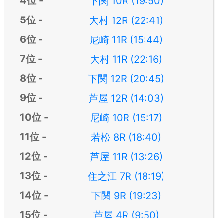
下関 10R (19:50)
大村 12R (22:41)
尼崎 11R (15:44)
大村 11R (22:16)
下関 12R (20:45)
芦屋 12R (14:03)
尼崎 10R (15:17)
若松 8R (18:40)
芦屋 11R (13:26)
住之江 7R (18:19)
下関 9R (19:23)
芦屋 4R (9:50)