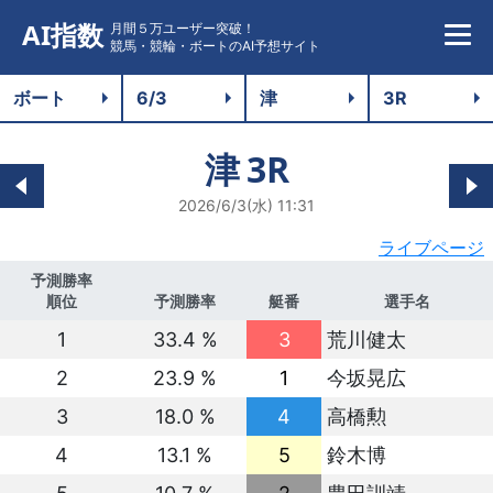
AI指数
月間５万ユーザー突破！
競馬・競輪・ボートのAI予想サイト
津
3R
2026/6/3(水) 11:31
ライブページ
予測勝率
順位
予測勝率
艇番
選手名
1
33.4 %
3
荒川健太
2
23.9 %
1
今坂晃広
3
18.0 %
4
高橋勲
4
13.1 %
5
鈴木博