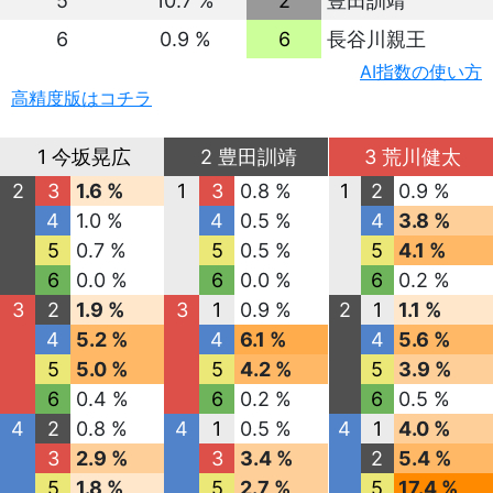
5
10.7 %
2
豊田訓靖
6
0.9 %
6
長谷川親王
AI指数の使い方
高精度版はコチラ
1 今坂晃広
2 豊田訓靖
3 荒川健太
2
3
1.6 %
1
3
0.8 %
1
2
0.9 %
4
1.0 %
4
0.5 %
4
3.8 %
5
0.7 %
5
0.5 %
5
4.1 %
6
0.0 %
6
0.0 %
6
0.2 %
3
2
1.9 %
3
1
0.9 %
2
1
1.1 %
4
5.2 %
4
6.1 %
4
5.6 %
5
5.0 %
5
4.2 %
5
3.9 %
6
0.4 %
6
0.2 %
6
0.5 %
4
2
0.8 %
4
1
0.5 %
4
1
4.0 %
3
2.9 %
3
3.4 %
2
5.4 %
5
1.8 %
5
2.7 %
5
17.4 %