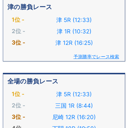
津の勝負レース
津 5R (12:33)
津 1R (10:32)
津 12R (16:25)
予測勝率でレース検索
全場の勝負レース
津 5R (12:33)
三国 1R (8:44)
尼崎 12R (16:20)