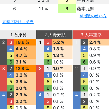
5
2.3 %
5
香月大輝
6
1.1 %
6
藤本元輝
AI指数の使い方
高精度版はコチラ
1 石原翼
2 大野芳顕
3 大串重幸
2
3
19.9 %
1
3
5.2 %
1
2
2.4 %
4
4.4 %
4
1.3 %
4
0.8 %
5
4.7 %
5
1.3 %
5
0.9 %
6
3.1 %
6
1.0 %
6
0.6 %
3
2
12.8 %
3
1
1.0 %
2
1
0.9 %
4
3.2 %
4
0.1 %
4
0.1 %
5
3.8 %
5
0.1 %
5
0.1 %
6
2.0 %
6
0.1 %
6
0.1 %
4
2
2.3 %
4
1
0.2 %
4
1
0.2 %
3
2.2 %
3
0.1 %
2
0.1 %
5
0.6 %
5
0.0 %
5
0.1 %