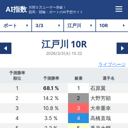
AI指数
月間５万ユーザー突破！
競馬・競輪・ボートのAI予想サイト
江戸川
10R
2026/3/3(火) 15:22
ライブページ
予測勝率
順位
予測勝率
艇番
選手名
1
68.1 %
1
石原翼
2
14.2 %
2
大野芳顕
3
10.8 %
3
大串重幸
4
3.5 %
4
高橋直哉