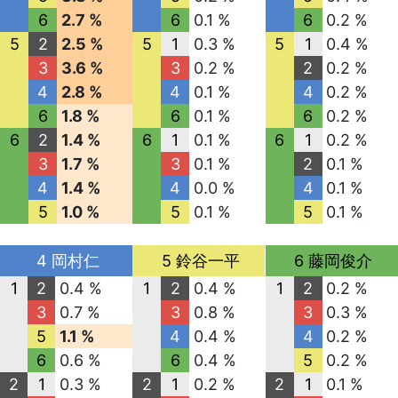
6
2.7 %
6
0.1 %
6
0.2 %
5
2
2.5 %
5
1
0.3 %
5
1
0.4 %
3
3.6 %
3
0.2 %
2
0.2 %
4
2.8 %
4
0.1 %
4
0.2 %
6
1.8 %
6
0.1 %
6
0.2 %
6
2
1.4 %
6
1
0.1 %
6
1
0.2 %
3
1.7 %
3
0.1 %
2
0.1 %
4
1.4 %
4
0.0 %
4
0.1 %
5
1.0 %
5
0.1 %
5
0.1 %
4 岡村仁
5 鈴谷一平
6 藤岡俊介
1
2
0.4 %
1
2
0.4 %
1
2
0.2 %
3
0.7 %
3
0.8 %
3
0.3 %
5
1.1 %
4
0.4 %
4
0.2 %
6
0.6 %
6
0.4 %
5
0.2 %
2
1
0.3 %
2
1
0.2 %
2
1
0.1 %