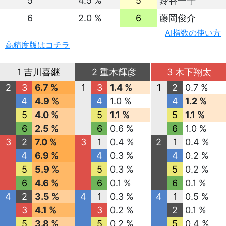
5
4.5 %
5
鈴谷一平
6
2.0 %
6
藤岡俊介
AI指数の使い方
高精度版はコチラ
1 吉川喜継
2 重木輝彦
3 木下翔太
2
3
6.7 %
1
3
1.4 %
1
2
0.7 %
4
4.9 %
4
1.0 %
4
1.2 %
5
4.0 %
5
1.1 %
5
1.1 %
6
2.5 %
6
0.6 %
6
1.0 %
3
2
7.0 %
3
1
0.4 %
2
1
0.4 %
4
6.9 %
4
0.3 %
4
0.2 %
5
5.9 %
5
0.3 %
5
0.2 %
6
4.6 %
6
0.1 %
6
0.1 %
4
2
3.5 %
4
1
0.3 %
4
1
0.5 %
3
4.1 %
3
0.2 %
2
0.1 %
5
3.8 %
5
0.2 %
5
0.4 %