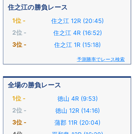
住之江の勝負レース
住之江 12R (20:45)
住之江 4R (16:52)
住之江 1R (15:18)
予測勝率でレース検索
全場の勝負レース
徳山 4R (9:53)
徳山 12R (14:16)
蒲郡 11R (20:04)