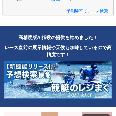
予測勝率でレース検索
高精度版AI指数の提供を始めました！
レース直前の展示情報や天候も加味しているので高
精度です！