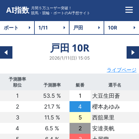
AI指数
月間５万ユーザー突破！
競馬・競輪・ボートのAI予想サイト
戸田
10R
2026/1/11(日) 15:05
ライブページ
予測勝率
順位
予測勝率
艇番
選手名
1
53.5 %
1
大豆生田蒼
2
21.7 %
4
櫻本あゆみ
3
11.5 %
5
西舘果里
4
6.5 %
2
安達美帆