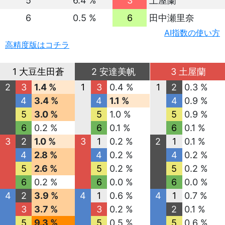
5
6.4 %
3
土屋蘭
6
0.5 %
6
田中瀬里奈
AI指数の使い方
高精度版はコチラ
1 大豆生田蒼
2 安達美帆
3 土屋蘭
2
3
1.4 %
1
3
0.4 %
1
2
0.3 %
4
3.4 %
4
1.1 %
4
0.9 %
5
3.0 %
5
1.0 %
5
0.9 %
6
0.2 %
6
0.1 %
6
0.1 %
3
2
1.0 %
3
1
0.2 %
2
1
0.1 %
4
2.8 %
4
0.2 %
4
0.2 %
5
2.6 %
5
0.2 %
5
0.2 %
6
0.2 %
6
0.0 %
6
0.0 %
4
2
3.9 %
4
1
0.6 %
4
1
0.7 %
3
3.7 %
3
0.2 %
2
0.1 %
5
9.3 %
5
0.5 %
5
0.6 %