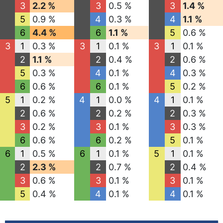
3
2.2 %
3
0.5 %
3
1.4 %
5
0.9 %
4
0.3 %
4
1.1 %
6
4.4 %
6
1.1 %
5
0.6 %
3
1
0.3 %
3
1
0.1 %
3
1
0.1 %
2
1.1 %
2
0.4 %
2
0.6 %
5
0.3 %
4
0.1 %
4
0.3 %
6
0.6 %
6
0.1 %
5
0.2 %
5
1
0.2 %
4
1
0.0 %
4
1
0.1 %
2
0.6 %
2
0.2 %
2
0.3 %
3
0.2 %
3
0.1 %
3
0.3 %
6
0.6 %
6
0.2 %
5
0.1 %
6
1
0.5 %
6
1
0.1 %
5
1
0.1 %
2
2.3 %
2
0.7 %
2
0.4 %
3
0.6 %
3
0.1 %
3
0.1 %
5
0.4 %
4
0.1 %
4
0.1 %