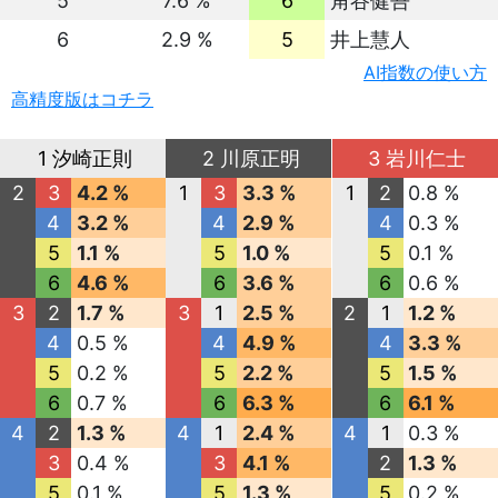
5
7.6 %
6
角谷健吾
6
2.9 %
5
井上慧人
AI指数の使い方
高精度版はコチラ
1 汐崎正則
2 川原正明
3 岩川仁士
2
3
4.2 %
1
3
3.3 %
1
2
0.8 %
4
3.2 %
4
2.9 %
4
0.3 %
5
1.1 %
5
1.0 %
5
0.1 %
6
4.6 %
6
3.6 %
6
0.6 %
3
2
1.7 %
3
1
2.5 %
2
1
1.2 %
4
0.5 %
4
4.9 %
4
3.3 %
5
0.2 %
5
2.2 %
5
1.5 %
6
0.7 %
6
6.3 %
6
6.1 %
4
2
1.3 %
4
1
2.4 %
4
1
0.3 %
3
0.4 %
3
4.1 %
2
1.3 %
5
0.1 %
5
1.3 %
5
0.2 %