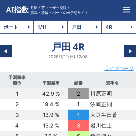
AI指数
月間５万ユーザー突破！
競馬・競輪・ボートのAI予想サイト
戸田
4R
2026/1/11(日) 12:08
ライブページ
予測勝率
順位
予測勝率
艇番
選手名
1
42.9 %
2
川原正明
2
19.4 %
1
汐崎正則
3
13.9 %
4
大豆生田蒼
4
13.2 %
3
岩川仁士