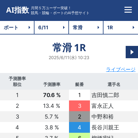
AI指数
月間５万ユーザー突破！
競馬・競輪・ボートのAI予想サイト
常滑
1R
2025/6/11(水) 10:23
ライブページ
予測勝率
順位
予測勝率
艇番
選手名
1
70.6 %
1
吉田慎二郎
2
13.4 %
3
富永正人
3
5.7 %
2
中野和裕
4
3.8 %
4
長谷川親王