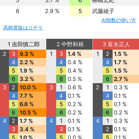
5
3.7 %
6
柳橋宏紀
6
2.9 %
5
武藤綾子
AI指数の使い方
高精度版はコチラ
1 吉田慎二郎
2 中野和裕
3 富永正人
2
3
9.3 %
1
3
1.4 %
1
2
1.5 %
4
2.2 %
4
0.4 %
4
1.7 %
5
1.9 %
5
0.4 %
5
1.5 %
6
3.2 %
6
0.5 %
6
2.7 %
3
2
10.0 %
3
1
0.6 %
2
1
0.3 %
4
7.7 %
4
0.1 %
4
0.1 %
5
6.8 %
5
0.2 %
5
0.1 %
6
10.5 %
6
0.2 %
6
0.2 %
4
2
1.7 %
4
1
0.1 %
4
1
0.3 %
3
3.4 %
3
0.1 %
2
0.1 %
5
1.0 %
5
0.0 %
5
0.1 %