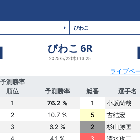
びわこ
6R
2025/5/22(木) 13:25
ライブペ
予測勝率
順位
予測勝率
艇番
選手名
1
76.2 %
1
小坂尚哉
2
10.7 %
5
古結宏
3
6.2 %
2
杉山勝匡
4
4.1 %
3
清水攻二