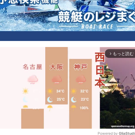
もっと読む
arrow_forward_ios
Powered by 
GliaStud