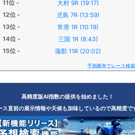
大村 9R (19:17)
児島 7R (13:59)
常滑 1R (10:19)
三国 1R (8:43)
蒲郡 11R (20:02)
予測勝率でレース検
高精度版AI指数の提供を始めました！
ース直前の展示情報や天候も加味しているので高精度で