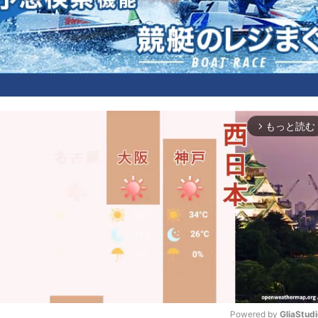
もっと読む
arrow_forward_ios
Powered by 
GliaStud