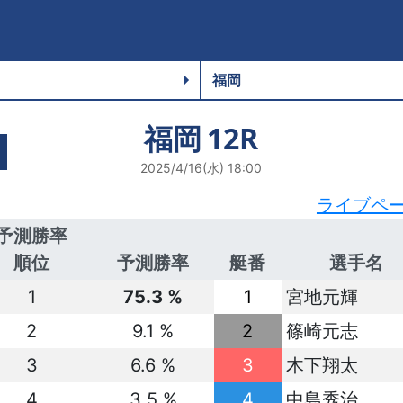
福岡
12R
2025/4/16(水) 18:00
ライブペ
予測勝率
順位
予測勝率
艇番
選手名
1
75.3 %
1
宮地元輝
2
9.1 %
2
篠崎元志
3
6.6 %
3
木下翔太
4
3.5 %
4
中島秀治