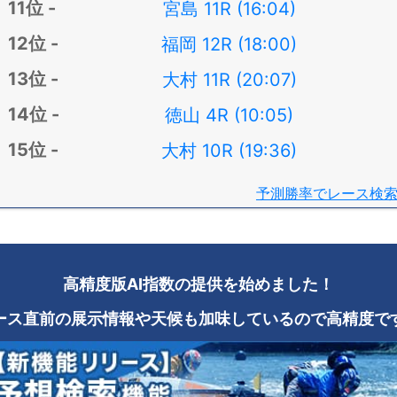
宮島 11R (16:04)
福岡 12R (18:00)
大村 11R (20:07)
徳山 4R (10:05)
大村 10R (19:36)
予測勝率でレース検
高精度版AI指数の提供を始めました！
ース直前の展示情報や天候も加味しているので高精度で