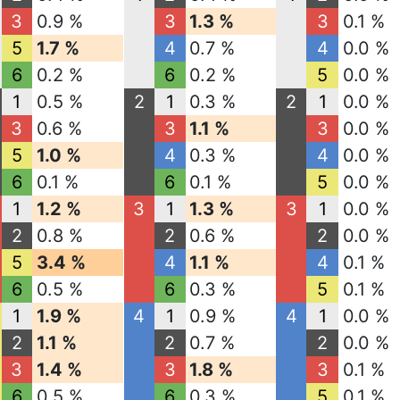
3
0.9 %
3
1.3 %
3
0.1 %
5
1.7 %
4
0.7 %
4
0.0 %
6
0.2 %
6
0.2 %
5
0.0 %
1
0.5 %
2
1
0.3 %
2
1
0.0 %
3
0.6 %
3
1.1 %
3
0.0 %
5
1.0 %
4
0.3 %
4
0.0 %
6
0.1 %
6
0.1 %
5
0.0 %
1
1.2 %
3
1
1.3 %
3
1
0.0 %
2
0.8 %
2
0.6 %
2
0.0 %
5
3.4 %
4
1.1 %
4
0.1 %
6
0.5 %
6
0.3 %
5
0.1 %
1
1.9 %
4
1
0.9 %
4
1
0.0 %
2
1.1 %
2
0.7 %
2
0.0 %
3
1.4 %
3
1.8 %
3
0.1 %
6
0.5 %
6
0.3 %
5
0.1 %