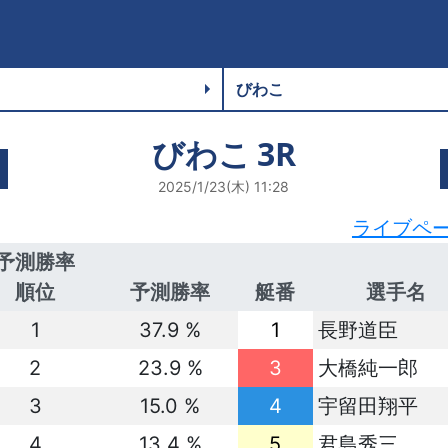
びわこ
3R
2025/1/23(木) 11:28
ライブペ
予測勝率
順位
予測勝率
艇番
選手名
1
37.9 %
1
長野道臣
2
23.9 %
3
大橋純一郎
3
15.0 %
4
宇留田翔平
4
13.4 %
5
君島秀三