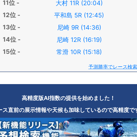
大村 11R (20:04)
平和島 5R (12:45)
尼崎 9R (14:36)
尼崎 12R (16:19)
常滑 10R (15:18)
予測勝率でレース検
高精度版AI指数の提供を始めました！
ース直前の展示情報や天候も加味しているので高精度で