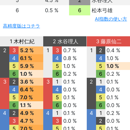
5
4.5 %
2
水谷理人
6
0.5 %
6
松本弓雄
AI指数の使い方
高精度版はコチラ
1 木村仁紀
2 水谷理人
3 藤原仙二
2
3
5.2 %
1
3
0.7 %
1
2
0.4 %
4
6.1 %
4
0.8 %
4
1.0 %
5
5.9 %
5
1.0 %
5
1.0 %
6
1.0 %
6
0.2 %
6
0.2 %
3
2
3.6 %
3
1
0.1 %
2
1
0.1 %
4
6.4 %
4
0.0 %
4
0.0 %
5
7.0 %
5
0.1 %
5
0.1 %
6
1.1 %
6
0.0 %
6
0.0 %
4
2
4.9 %
4
1
0.1 %
4
1
0.2 %
3
4.7 %
3
0.0 %
2
0.0 %
5
7.0 %
5
0.1 %
5
0.1 %