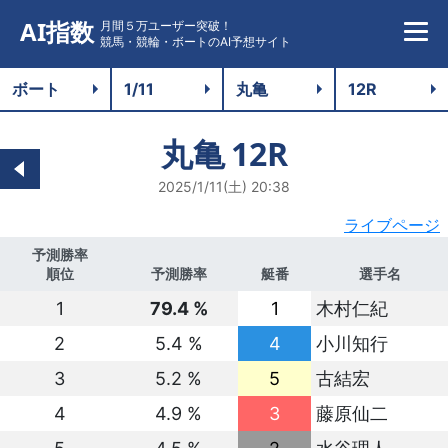
AI指数
月間５万ユーザー突破！
競馬・競輪・ボートのAI予想サイト
丸亀
12R
2025/1/11(土) 20:38
ライブページ
予測勝率
順位
予測勝率
艇番
選手名
1
79.4 %
1
木村仁紀
2
5.4 %
4
小川知行
3
5.2 %
5
古結宏
4
4.9 %
3
藤原仙二