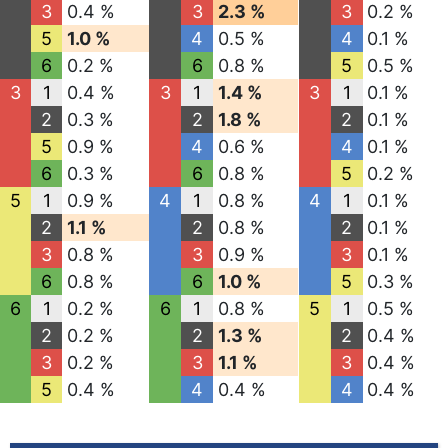
3
0.4 %
3
2.3 %
3
0.2 %
5
1.0 %
4
0.5 %
4
0.1 %
6
0.2 %
6
0.8 %
5
0.5 %
3
1
0.4 %
3
1
1.4 %
3
1
0.1 %
2
0.3 %
2
1.8 %
2
0.1 %
5
0.9 %
4
0.6 %
4
0.1 %
6
0.3 %
6
0.8 %
5
0.2 %
5
1
0.9 %
4
1
0.8 %
4
1
0.1 %
2
1.1 %
2
0.8 %
2
0.1 %
3
0.8 %
3
0.9 %
3
0.1 %
6
0.8 %
6
1.0 %
5
0.3 %
6
1
0.2 %
6
1
0.8 %
5
1
0.5 %
2
0.2 %
2
1.3 %
2
0.4 %
3
0.2 %
3
1.1 %
3
0.4 %
5
0.4 %
4
0.4 %
4
0.4 %