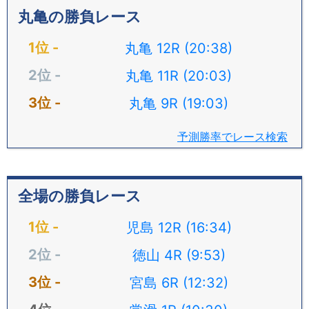
丸亀の勝負レース
丸亀 12R (20:38)
丸亀 11R (20:03)
丸亀 9R (19:03)
予測勝率でレース検索
全場の勝負レース
児島 12R (16:34)
徳山 4R (9:53)
宮島 6R (12:32)