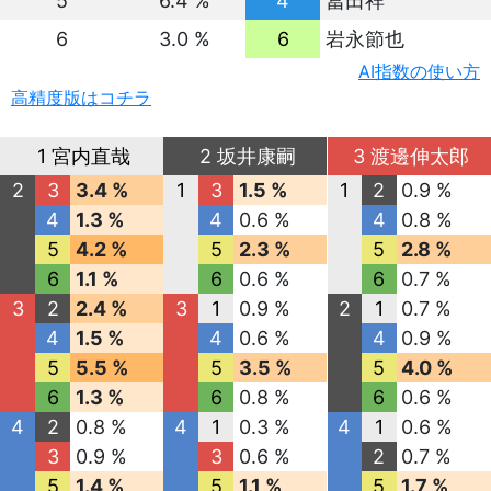
5
6.4 %
4
冨田祥
6
3.0 %
6
岩永節也
AI指数の使い方
高精度版はコチラ
1 宮内直哉
2 坂井康嗣
3 渡邊伸太郎
2
3
3.4 %
1
3
1.5 %
1
2
0.9 %
4
1.3 %
4
0.6 %
4
0.8 %
5
4.2 %
5
2.3 %
5
2.8 %
6
1.1 %
6
0.6 %
6
0.7 %
3
2
2.4 %
3
1
0.9 %
2
1
0.7 %
4
1.5 %
4
0.6 %
4
0.9 %
5
5.5 %
5
3.5 %
5
4.0 %
6
1.3 %
6
0.8 %
6
0.6 %
4
2
0.8 %
4
1
0.3 %
4
1
0.6 %
3
0.9 %
3
0.6 %
2
0.7 %
5
1.4 %
5
1.1 %
5
1.7 %