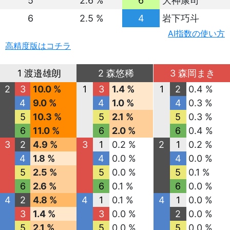
5
2.6 %
6
大神康司
6
2.5 %
4
岩下巧斗
AI指数の使い方
高精度版はコチラ
1 渡邉雄朗
2 森悠稀
3 森岡まき
2
3
10.0 %
1
3
1.4 %
1
2
0.4 %
4
9.0 %
4
1.0 %
4
0.3 %
5
10.3 %
5
2.1 %
5
0.3 %
6
11.0 %
6
2.0 %
6
0.4 %
3
2
4.9 %
3
1
0.2 %
2
1
0.2 %
4
1.8 %
4
0.0 %
4
0.0 %
5
2.5 %
5
0.0 %
5
0.1 %
6
2.6 %
6
0.1 %
6
0.0 %
4
2
4.8 %
4
1
0.1 %
4
1
0.0 %
3
1.4 %
3
0.0 %
2
0.0 %
5
2.1 %
5
0.0 %
5
0.0 %