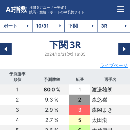
AI指数
月間５万ユーザー突破！
競馬・競輪・ボートのAI予想サイト
下関
3R
2024/10/31(木) 16:05
ライブページ
予測勝率
順位
予測勝率
艇番
選手名
1
80.0 %
1
渡邉雄朗
2
9.3 %
2
森悠稀
3
2.9 %
3
森岡まき
4
2.7 %
5
太田潮