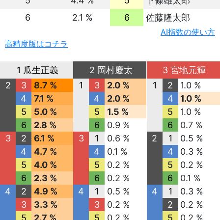
5
4.4 %
5
下條雄太郎
6
2.1 %
6
佐藤隆太郎
AI指数の使い方
高精度版はコチラ
1 瓜生正義
2 岡村慶太
3 宮地元輝
2
3
8.7 %
1
3
2.0 %
1
2
1.0 %
4
7.1 %
4
2.0 %
4
1.0 %
5
5.0 %
5
1.5 %
5
1.0 %
6
2.8 %
6
0.9 %
6
0.7 %
3
2
6.1 %
3
1
0.6 %
2
1
0.5 %
4
4.7 %
4
0.1 %
4
0.3 %
5
4.0 %
5
0.2 %
5
0.2 %
6
2.3 %
6
0.2 %
6
0.1 %
4
2
4.9 %
4
1
0.5 %
4
1
0.3 %
3
3.3 %
3
0.2 %
2
0.2 %
5
2.7 %
5
0.2 %
5
0.2 %