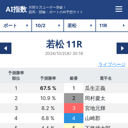
AI指数
月間５万ユーザー突破！
競馬・競輪・ボートのAI予想サイト
若松
11R
2024/10/2(水) 20:16
ライブページ
予測勝率
順位
予測勝率
艇番
選手名
1
67.5 %
1
瓜生正義
2
10.9 %
2
岡村慶太
3
8.2 %
3
宮地元輝
4
6.8 %
4
山崎郡