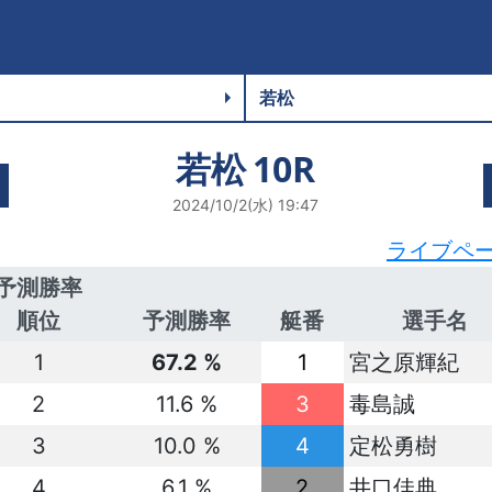
若松
10R
2024/10/2(水) 19:47
ライブペ
予測勝率
順位
予測勝率
艇番
選手名
1
67.2 %
1
宮之原輝紀
2
11.6 %
3
毒島誠
3
10.0 %
4
定松勇樹
4
6.1 %
2
井口佳典