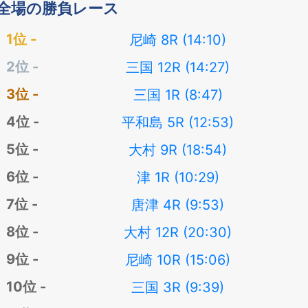
全場の勝負レース
尼崎 8R (14:10)
三国 12R (14:27)
三国 1R (8:47)
平和島 5R (12:53)
大村 9R (18:54)
津 1R (10:29)
唐津 4R (9:53)
大村 12R (20:30)
尼崎 10R (15:06)
三国 3R (9:39)