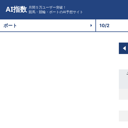
AI指数
月間５万ユーザー突破！
競馬・競輪・ボートのAI予想サイト