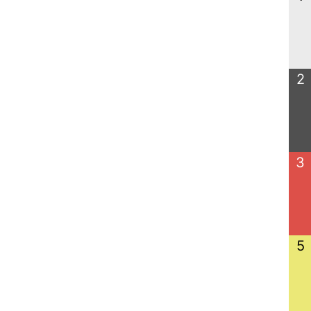
2
3
5