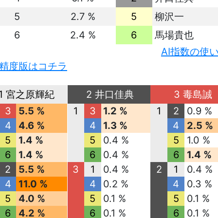
5
2.7 %
5
柳沢一
6
2.4 %
6
馬場貴也
AI指数の使
精度版はコチラ
1 宮之原輝紀
2 井口佳典
3 毒島誠
3
5.5 %
1
3
1.2 %
1
2
0.9 %
4
4.6 %
4
1.3 %
4
2.5 %
5
1.4 %
5
0.4 %
5
1.0 %
6
1.4 %
6
0.4 %
6
1.4 %
2
5.5 %
3
1
0.4 %
2
1
0.4 %
4
11.0 %
4
0.2 %
4
0.3 %
5
4.0 %
5
0.1 %
5
0.1 %
6
4.2 %
6
0.1 %
6
0.1 %