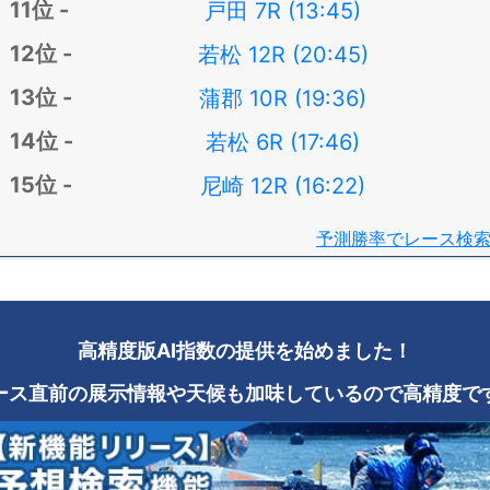
戸田 7R (13:45)
若松 12R (20:45)
蒲郡 10R (19:36)
若松 6R (17:46)
尼崎 12R (16:22)
予測勝率でレース検
高精度版AI指数の提供を始めました！
ース直前の展示情報や天候も加味しているので高精度で