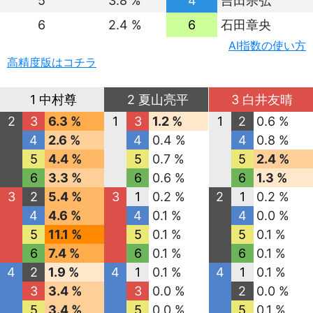
5
3.8 %
4
吉田宗弘
6
2.4 %
6
石田章央
AI指数の使い方
高精度版はコチラ
1 中村尊
2 夏山亮平
3 白井友晴
2
3
6.3 %
1
3
1.2 %
1
2
0.6 %
4
2.6 %
4
0.4 %
4
0.8 %
5
4.4 %
5
0.7 %
5
2.4 %
6
3.3 %
6
0.6 %
6
1.3 %
3
2
5.4 %
3
1
0.2 %
2
1
0.2 %
4
4.6 %
4
0.1 %
4
0.0 %
5
11.1 %
5
0.1 %
5
0.1 %
6
7.4 %
6
0.1 %
6
0.1 %
4
2
1.9 %
4
1
0.1 %
4
1
0.1 %
3
3.4 %
3
0.0 %
2
0.0 %
5
3.4 %
5
0.0 %
5
0.1 %