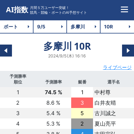
AI指数
月間５万ユーザー突破！
競馬・競輪・ボートのAI予想サイト
多摩川
10R
2024/9/5(木) 16:16
ライブページ
予測勝率
順位
予測勝率
艇番
選手名
1
74.5 %
1
中村尊
2
8.6 %
3
白井友晴
3
5.4 %
5
古川誠之
4
5.3 %
2
夏山亮平