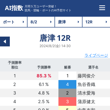
AI指数
月間５万ユーザー突破！
競馬・競輪・ボートのAI予想サイト
唐津
12R
2024/8/2(金) 14:30
ライブページ
予測勝率
順位
予測勝率
艇番
選手名
1
85.3 %
1
藤岡俊介
2
6.1 %
4
魚谷香織
3
4.8 %
2
清水愛海
4
2.5 %
3
蒲原健太