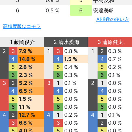
5
0.9 %
5
中島友和
6
0.5 %
6
安達美帆
AI指数の使い方
高精度版はコチラ
1 藤岡俊介
2 清水愛海
3 蒲原健太
2
3
7.9 %
1
3
0.8 %
1
2
0.3 %
4
14.8 %
4
1.5 %
4
0.7 %
5
2.8 %
5
0.4 %
5
0.2 %
6
2.3 %
6
0.3 %
6
0.1 %
3
2
5.2 %
3
1
0.1 %
2
1
0.0 %
4
6.5 %
4
0.0 %
4
0.0 %
5
1.5 %
5
0.0 %
5
0.0 %
6
1.1 %
6
0.0 %
6
0.0 %
4
2
12.7 %
4
1
0.2 %
4
1
0.1 %
3
6.8 %
3
0.0 %
2
0.0 %
5
4.0 %
5
0.0 %
5
0.0 %