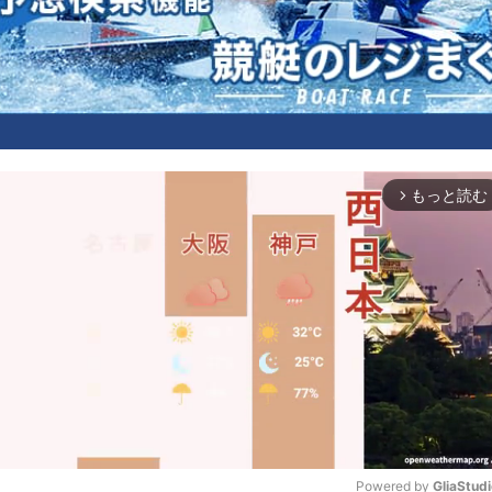
もっと読む
arrow_forward_ios
Powered by 
GliaStud