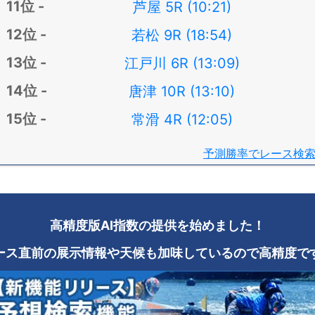
芦屋 5R (10:21)
若松 9R (18:54)
江戸川 6R (13:09)
唐津 10R (13:10)
常滑 4R (12:05)
予測勝率でレース検
高精度版AI指数の提供を始めました！
ース直前の展示情報や天候も加味しているので高精度で