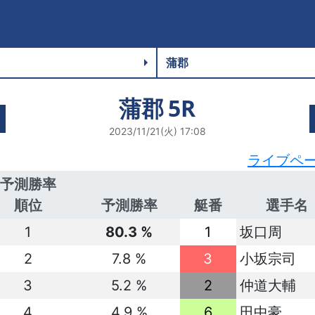
蒲郡
5R
2023/11/21(火) 17:08
ライブペ
予測勝率
順位
予測勝率
艇番
選手名
1
80.3 %
1
坂口周
2
7.8 %
3
小坂宗司
3
5.2 %
2
仲道大輔
4
4.9 %
6
田中豪