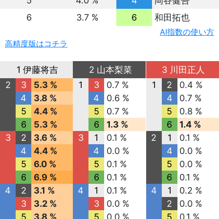
5
4.0 %
4
岡谷健吾
6
3.7 %
6
和田拓也
AI指数の使い方
高精度版はコチラ
1 伊藤将吉
2 山本梨菜
3 川田正人
2
3
5.3 %
1
3
0.7 %
1
2
0.4 %
4
3.8 %
4
0.6 %
4
0.7 %
5
4.4 %
5
0.7 %
5
0.8 %
6
5.3 %
6
1.3 %
6
1.4 %
3
2
3.6 %
3
1
0.1 %
2
1
0.1 %
4
4.4 %
4
0.0 %
4
0.0 %
5
6.0 %
5
0.1 %
5
0.0 %
6
6.9 %
6
0.1 %
6
0.1 %
4
2
3.1 %
4
1
0.1 %
4
1
0.2 %
3
3.2 %
3
0.0 %
2
0.0 %
5
3.8 %
5
0.0 %
5
0.1 %