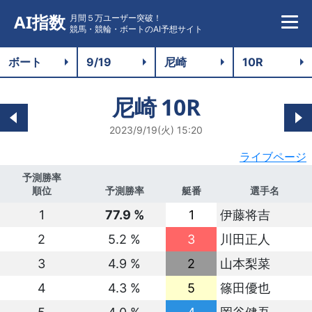
AI指数
月間５万ユーザー突破！
競馬・競輪・ボートのAI予想サイト
尼崎
10R
2023/9/19(火) 15:20
ライブページ
予測勝率
順位
予測勝率
艇番
選手名
1
77.9 %
1
伊藤将吉
2
5.2 %
3
川田正人
3
4.9 %
2
山本梨菜
4
4.3 %
5
篠田優也