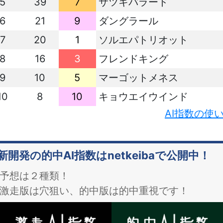
5
39
7
サツキバラード
6
21
9
ダングラール
7
20
1
ソルエパトリオット
8
16
3
フレンドキング
9
10
5
マーゴットメネス
10
8
10
キョウエイウインド
AI指数の使
新開発の的中AI指数はnetkeibaで公開中！
予想は２種類！
激走版は穴狙い、的中版は的中重視です！