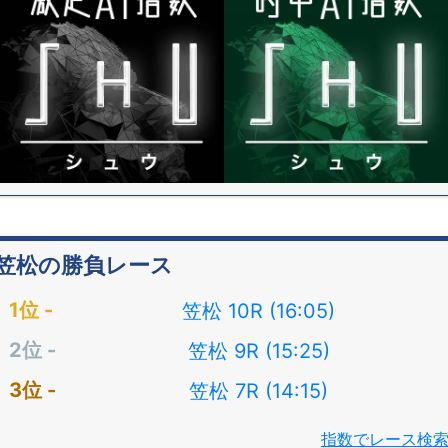
笠松の勝負レース
笠松 10R (16:05)
笠松 9R (15:25)
笠松 7R (14:15)
指数でレース検