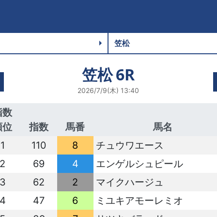
笠松
6R
2026/7/9(木) 13:40
指数
順位
指数
馬番
馬名
1
110
8
チュウワエース
2
69
4
エンゲルシュピール
3
62
2
マイクハージュ
4
47
6
ミユキアモーレミオ