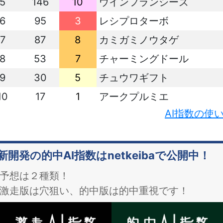
5
146
10
ウインフランシーズ
6
95
3
レシプロターボ
7
87
8
カミガミノウタゲ
8
53
7
チャーミングドール
9
30
5
チュウワギフト
10
17
1
アークプルミエ
AI指数の使
新開発の的中AI指数はnetkeibaで公開中！
予想は２種類！
激走版は穴狙い、的中版は的中重視です！