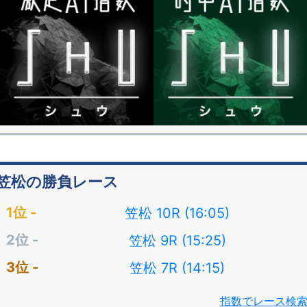
笠松の勝負レース
笠松 10R (16:05)
笠松 9R (15:25)
笠松 7R (14:15)
指数でレース検