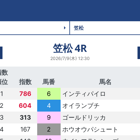
笠松
4R
2026/7/9(木) 12:30
指数
順位
指数
馬番
馬名
1
786
6
インティパイロ
2
604
4
オイランブチ
3
313
9
ゴールドリッカ
4
167
2
ホウオウパシュート