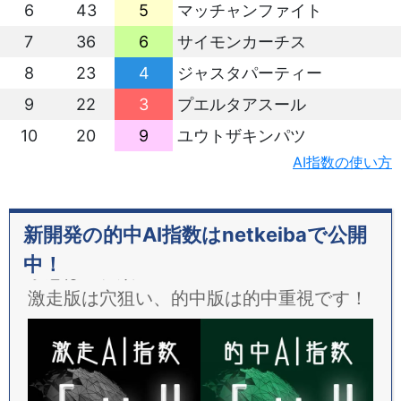
6
43
5
マッチャンファイト
7
36
6
サイモンカーチス
8
23
4
ジャスタパーティー
9
22
3
プエルタアスール
10
20
9
ユウトザキンパツ
AI指数の使い方
新開発の的中AI指数はnetkeibaで公開
中！
予想は２種類！
激走版は穴狙い、的中版は的中重視です！