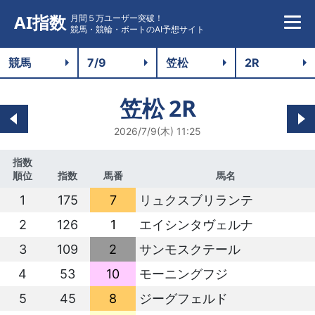
AI指数
月間５万ユーザー突破！
競馬・競輪・ボートのAI予想サイト
笠松
2R
2026/7/9(木) 11:25
指数
順位
指数
馬番
馬名
1
175
7
リュクスブリランテ
2
126
1
エイシンタヴェルナ
3
109
2
サンモスクテール
4
53
10
モーニングフジ
5
45
8
ジーグフェルド