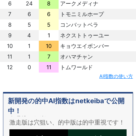
6
24
8
アークメディナ
7
6
6
トモニミルホープ
8
5
5
コンバットベラ
9
4
1
ネクストトゥーユー
10
1
10
キョウエイボンバー
11
1
7
オハマチャン
12
0
11
トムワールド
AI指数の使い方
新開発の的中AI指数はnetkeibaで公開
中！
予想は２種類！
激走版は穴狙い、的中版は的中重視です！