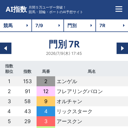
AI指数
月間５万ユーザー突破！
競馬・競輪・ボートのAI予想サイト
門別
7R
2026/7/9(木) 17:45
指数
順位
指数
馬番
馬名
1
153
2
エンゲル
2
91
12
フレアリングバロン
3
58
9
オルチャン
4
43
4
リックスターク
5
29
3
アースクン