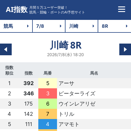
AI指数
月間５万ユーザー突破！
競馬・競輪・ボートのAI予想サイト
川崎
8R
2026/7/8(水) 18:20
指数
順位
指数
馬番
馬名
1
392
5
アーサ
2
346
3
ピーターライズ
3
175
6
ウインレアリゼ
4
142
7
トリル
5
111
4
アマモト