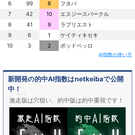
6
99
8
フタバ
7
42
10
エスジースパークル
8
41
9
ラブリエスト
9
6
1
ケイティキセキ
10
3
2
ポッドベッロ
AI指数の使い方
新開発の的中AI指数はnetkeibaで公開
中！
予想は２種類！
激走版は穴狙い、的中版は的中重視です！