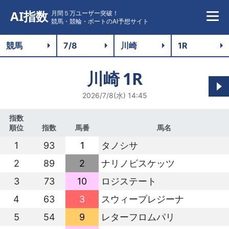
AI指数
月間５万ユーザー突破！
競馬・競輪・ボートのAI予想サイト
川崎
1R
2026/7/8(水) 14:45
指数
順位
指数
馬番
馬名
1
93
1
タノシサ
2
89
2
ナリノビスケッツ
3
73
10
ロジステート
4
63
3
スウィープレジーナ
5
54
9
レターフロムパリ