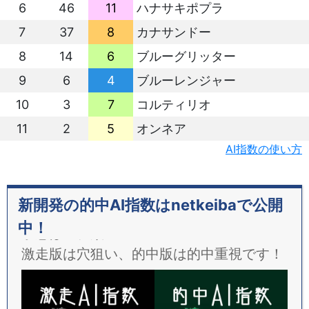
6
46
11
ハナサキポプラ
7
37
8
カナサンドー
8
14
6
ブルーグリッター
9
6
4
ブルーレンジャー
10
3
7
コルティリオ
11
2
5
オンネア
AI指数の使い方
新開発の的中AI指数はnetkeibaで公開
中！
予想は２種類！
激走版は穴狙い、的中版は的中重視です！