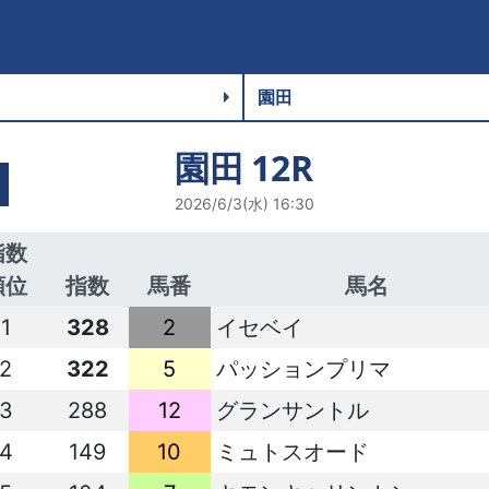
園田
12R
2026/6/3(水) 16:30
指数
順位
指数
馬番
馬名
1
328
2
イセベイ
2
322
5
パッションプリマ
3
288
12
グランサントル
4
149
10
ミュトスオード