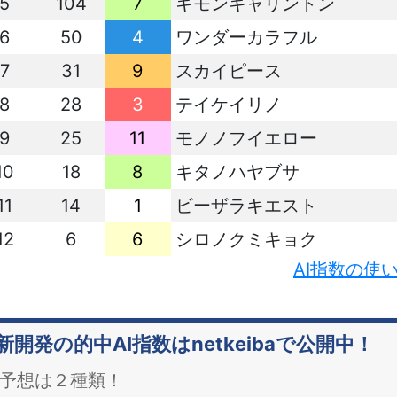
5
104
7
キモンキャリントン
6
50
4
ワンダーカラフル
7
31
9
スカイピース
8
28
3
テイケイリノ
9
25
11
モノノフイエロー
10
18
8
キタノハヤブサ
11
14
1
ビーザラキエスト
12
6
6
シロノクミキョク
AI指数の使
新開発の的中AI指数はnetkeibaで公開中！
予想は２種類！