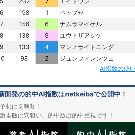
5
232
7
エイトワン
6
198
1
ペップセ
7
156
6
ナムラマイケル
8
138
9
ユウトザアシゲ
9
133
4
マンノライトニング
10
98
2
ジュンフィレンツェ
AI指数の使
新開発の的中AI指数はnetkeibaで公開中！
予想は２種類！
激走版は穴狙い、的中版は的中重視です！