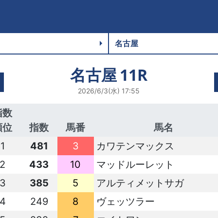
名古屋
11R
2026/6/3(水) 17:55
指数
順位
指数
馬番
馬名
1
481
3
カワテンマックス
2
433
10
マッドルーレット
3
385
5
アルティメットサガ
4
249
8
ヴェッツラー