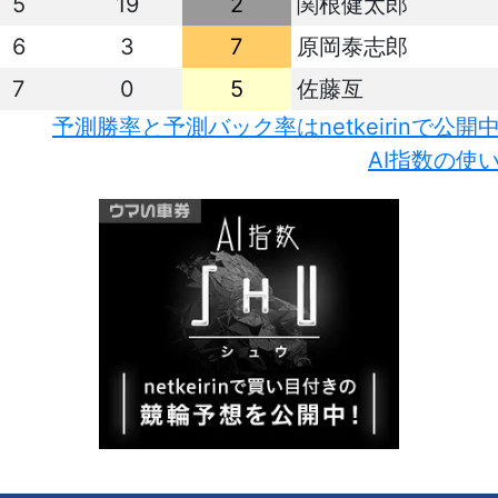
5
19
2
関根健太郎
6
3
7
原岡泰志郎
7
0
5
佐藤亙
予測勝率と予測バック率はnetkeirinで公開
AI指数の使