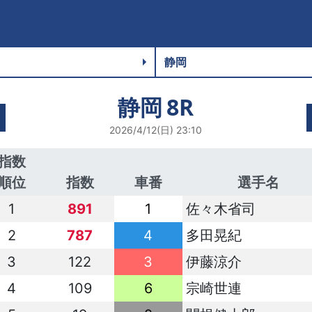
静岡
8R
2026/4/12(日) 23:10
指数
順位
指数
車番
選手名
1
891
1
佐々木省司
2
787
4
多田晃紀
3
122
3
伊藤涼介
4
109
6
宗崎世連