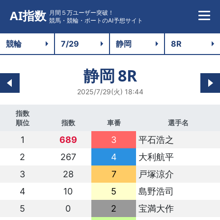
AI指数
月間５万ユーザー突破！
競馬・競輪・ボートのAI予想サイト
静岡
8R
2025/7/29(火) 18:44
指数
順位
指数
車番
選手名
1
689
3
平石浩之
2
267
4
大利航平
3
28
7
戸塚涼介
4
10
5
島野浩司
5
0
2
宝満大作