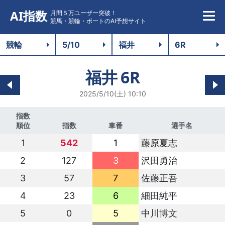
AI指数
月間５万ユーザー突破！
競馬・競輪・ボートのAI予想サイト
福井
6R
2025/5/10(土) 10:10
指数
順位
指数
車番
選手名
1
542
1
藤原夏志
2
127
3
沢田勇治
3
57
7
佐藤正吾
4
23
6
細田純平
5
0
5
中川博文