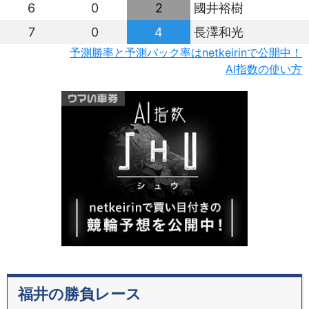
6
0
2
國井裕樹
7
0
4
長澤和光
予測勝率と予測バック率はnetkeirinで公開中！
AI指数の使い方
福井の勝負レース