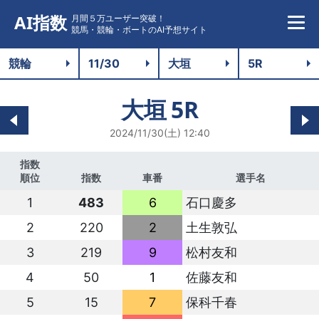
AI指数
月間５万ユーザー突破！
競馬・競輪・ボートのAI予想サイト
大垣
5R
2024/11/30(土) 12:40
指数
順位
指数
車番
選手名
1
483
6
石口慶多
2
220
2
土生敦弘
3
219
9
松村友和
4
50
1
佐藤友和
5
15
7
保科千春