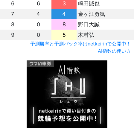
6
6
3
嶋田誠也
7
4
4
金ヶ江勇気
8
0
8
野口大誠
9
0
5
木村弘
予測勝率と予測バック率はnetkeirinで公開中！
AI指数の使い方