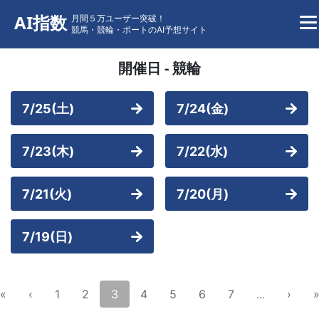
AI指数
月間５万ユーザー突破！
競馬・競輪・ボートのAI予想サイト
開催日 - 競輪
7/25(土)
7/24(金)
7/23(木)
7/22(水)
7/21(火)
7/20(月)
7/19(日)
«
‹
1
2
3
4
5
6
7
...
›