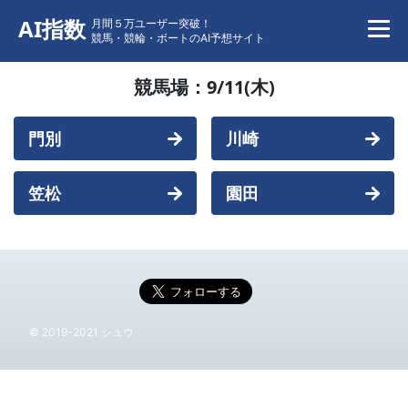
AI指数
月間５万ユーザー突破！
競馬・競輪・ボートのAI予想サイト
競馬場：
9/11(木)
門別
川崎
笠松
園田
© 2019-2021 シュウ