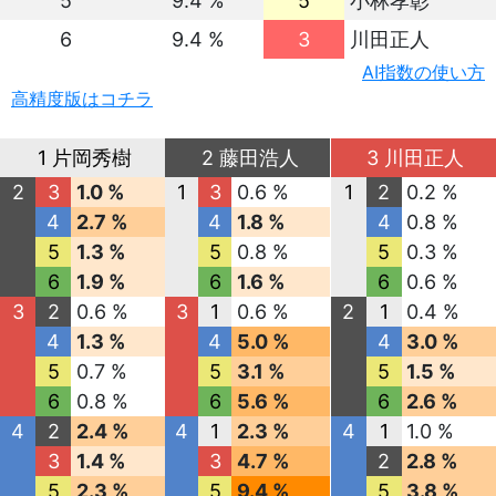
5
9.4 %
5
小林孝彰
6
9.4 %
3
川田正人
AI指数の使い方
高精度版はコチラ
1 片岡秀樹
2 藤田浩人
3 川田正人
2
3
1.0 %
1
3
0.6 %
1
2
0.2 %
4
2.7 %
4
1.8 %
4
0.8 %
5
1.3 %
5
0.8 %
5
0.3 %
6
1.9 %
6
1.6 %
6
0.6 %
3
2
0.6 %
3
1
0.6 %
2
1
0.4 %
4
1.3 %
4
5.0 %
4
3.0 %
5
0.7 %
5
3.1 %
5
1.5 %
6
0.8 %
6
5.6 %
6
2.6 %
4
2
2.4 %
4
1
2.3 %
4
1
1.0 %
3
1.4 %
3
4.7 %
2
2.8 %
5
2.3 %
5
9.4 %
5
3.8 %