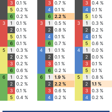
3
0.1 %
3
0.7 %
3
0.4 %
5
0.2 %
4
0.1 %
4
0.1 %
6
0.2 %
6
2.2 %
5
1.0 %
3
1
0.1 %
3
1
0.5 %
3
1
0.3 %
2
0.1 %
2
0.8 %
2
0.2 %
5
0.1 %
4
0.1 %
4
0.1 %
6
0.1 %
6
0.7 %
5
0.6 %
5
1
0.3 %
4
1
0.1 %
4
1
0.0 %
2
0.2 %
2
0.1 %
2
0.0 %
3
0.2 %
3
0.1 %
3
0.1 %
6
0.6 %
6
0.2 %
5
0.1 %
6
1
0.2 %
6
1
1.9 %
5
1
0.8 %
2
0.2 %
2
2.2 %
2
1.1 %
3
0.1 %
3
0.6 %
3
0.3 %
5
0.4 %
4
0.2 %
4
0.2 %