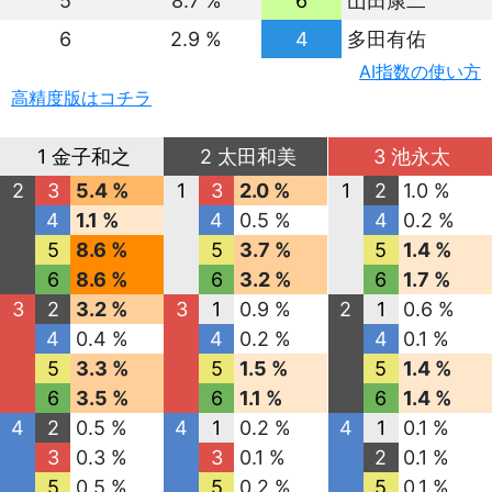
5
8.7 %
6
山田康二
6
2.9 %
4
多田有佑
AI指数の使い方
高精度版はコチラ
1 金子和之
2 太田和美
3 池永太
2
3
5.4 %
1
3
2.0 %
1
2
1.0 %
4
1.1 %
4
0.5 %
4
0.2 %
5
8.6 %
5
3.7 %
5
1.4 %
6
8.6 %
6
3.2 %
6
1.7 %
3
2
3.2 %
3
1
0.9 %
2
1
0.6 %
4
0.4 %
4
0.2 %
4
0.1 %
5
3.3 %
5
1.5 %
5
1.4 %
6
3.5 %
6
1.1 %
6
1.4 %
4
2
0.5 %
4
1
0.2 %
4
1
0.1 %
3
0.3 %
3
0.1 %
2
0.1 %
5
0.5 %
5
0.2 %
5
0.1 %