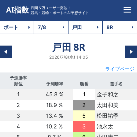
AI指数
月間５万ユーザー突破！
競馬・競輪・ボートのAI予想サイト
戸田
8R
2026/7/8(水) 14:05
ライブページ
予測勝率
順位
予測勝率
艇番
選手名
1
45.8 %
1
金子和之
2
18.9 %
2
太田和美
3
13.4 %
5
松田祐季
4
10.2 %
3
池永太