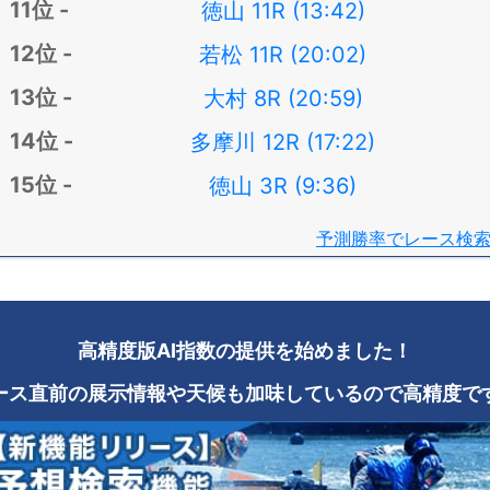
徳山 11R (13:42)
若松 11R (20:02)
大村 8R (20:59)
多摩川 12R (17:22)
徳山 3R (9:36)
予測勝率でレース検
高精度版AI指数の提供を始めました！
ース直前の展示情報や天候も加味しているので高精度で