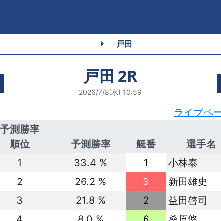
戸田
2R
2026/7/8(水) 10:59
ライブペ
予測勝率
順位
予測勝率
艇番
選手名
1
33.4 %
1
小林泰
2
26.2 %
3
新田雄史
3
21.8 %
2
益田啓司
4
8.0 %
6
桑原悠