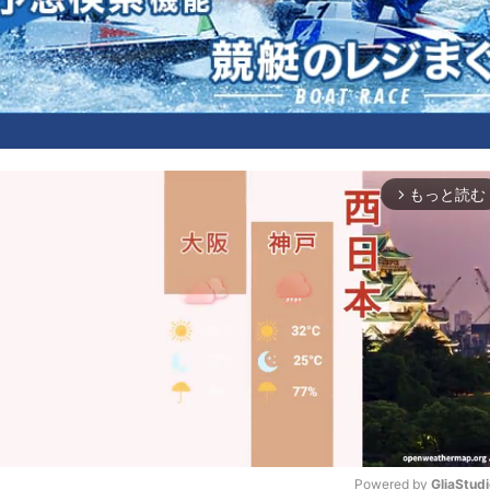
もっと読む
arrow_forward_ios
Powered by 
GliaStud