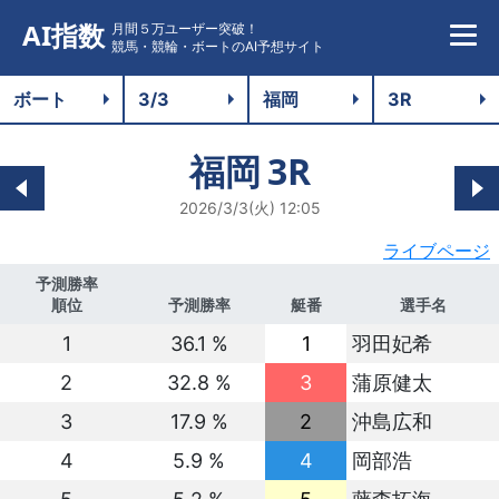
AI指数
月間５万ユーザー突破！
競馬・競輪・ボートのAI予想サイト
福岡
3R
2026/3/3(火) 12:05
ライブページ
予測勝率
順位
予測勝率
艇番
選手名
1
36.1 %
1
羽田妃希
2
32.8 %
3
蒲原健太
3
17.9 %
2
沖島広和
4
5.9 %
4
岡部浩