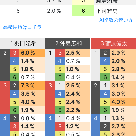
5
5.2 %
5
藤森拓海
6
2.0 %
6
下河雅史
AI指数の使い方
高精度版はコチラ
1 羽田妃希
2 沖島広和
3 蒲原健太
2
3
6.0 %
1
3
2.5 %
1
2
2.9 %
4
1.4 %
4
0.7 %
4
2.0 %
5
1.8 %
5
1.0 %
5
2.8 %
6
0.7 %
6
0.4 %
6
1.4 %
3
2
7.3 %
3
1
2.5 %
2
1
3.1 %
4
3.5 %
4
2.4 %
4
3.0 %
5
4.0 %
5
2.4 %
5
4.0 %
6
1.9 %
6
2.2 %
6
1.9 %
4
2
0.8 %
4
1
0.4 %
4
1
1.3 %
3
1.4 %
3
1.2 %
2
2.7 %
5
0.4 %
5
0.5 %
5
2.3 %