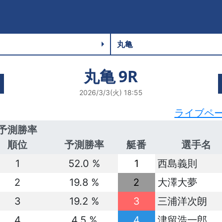
丸亀
9R
2026/3/3(火) 18:55
ライブペ
予測勝率
順位
予測勝率
艇番
選手名
1
52.0 %
1
西島義則
2
19.8 %
2
大澤大夢
3
19.2 %
3
三浦洋次朗
4
4.5 %
4
津留浩一郎