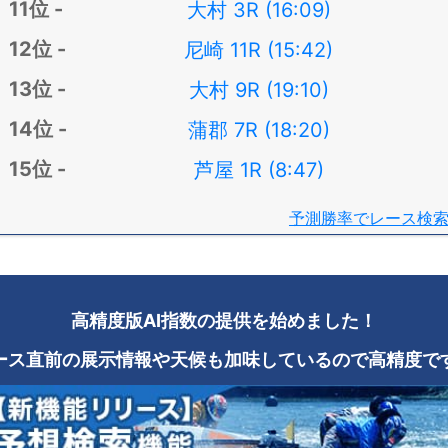
大村 3R (16:09)
尼崎 11R (15:42)
大村 9R (19:10)
蒲郡 7R (18:20)
芦屋 1R (8:47)
予測勝率でレース検
高精度版AI指数の提供を始めました！
ース直前の展示情報や天候も加味しているので高精度で