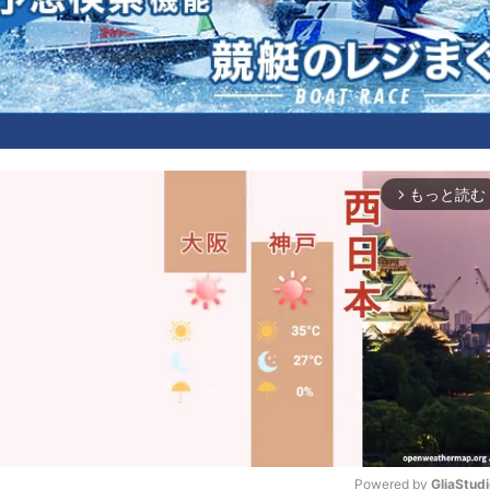
もっと読む
arrow_forward_ios
Powered by 
GliaStud