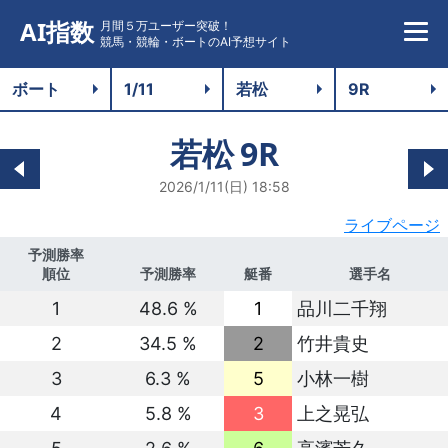
AI指数
月間５万ユーザー突破！
競馬・競輪・ボートのAI予想サイト
若松
9R
2026/1/11(日) 18:58
ライブページ
予測勝率
順位
予測勝率
艇番
選手名
1
48.6 %
1
品川二千翔
2
34.5 %
2
竹井貴史
3
6.3 %
5
小林一樹
4
5.8 %
3
上之晃弘