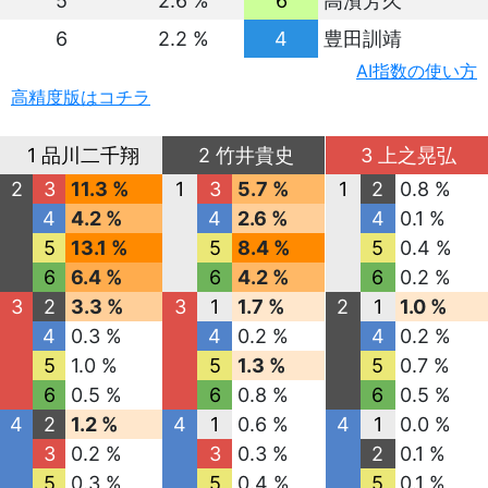
5
2.6 %
6
高濱芳久
6
2.2 %
4
豊田訓靖
AI指数の使い方
高精度版はコチラ
1 品川二千翔
2 竹井貴史
3 上之晃弘
2
3
11.3 %
1
3
5.7 %
1
2
0.8 %
4
4.2 %
4
2.6 %
4
0.1 %
5
13.1 %
5
8.4 %
5
0.4 %
6
6.4 %
6
4.2 %
6
0.2 %
3
2
3.3 %
3
1
1.7 %
2
1
1.0 %
4
0.3 %
4
0.2 %
4
0.2 %
5
1.0 %
5
1.3 %
5
0.7 %
6
0.5 %
6
0.8 %
6
0.5 %
4
2
1.2 %
4
1
0.6 %
4
1
0.0 %
3
0.2 %
3
0.3 %
2
0.1 %
5
0.3 %
5
0.4 %
5
0.1 %