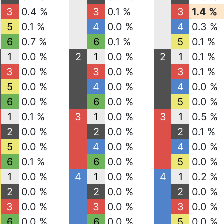
3
0.4 %
3
0.1 %
3
1.4 %
5
0.1 %
4
0.0 %
4
0.3 %
6
0.7 %
6
0.1 %
5
0.1 %
1
0.0 %
2
1
0.0 %
2
1
0.1 %
3
0.0 %
3
0.0 %
3
0.1 %
5
0.0 %
4
0.0 %
4
0.0 %
6
0.0 %
6
0.0 %
5
0.0 %
1
0.1 %
3
1
0.0 %
3
1
0.5 %
2
0.0 %
2
0.0 %
2
0.1 %
5
0.0 %
4
0.0 %
4
0.0 %
6
0.1 %
6
0.0 %
5
0.0 %
1
0.0 %
4
1
0.0 %
4
1
0.2 %
2
0.0 %
2
0.0 %
2
0.0 %
3
0.0 %
3
0.0 %
3
0.0 %
6
0.0 %
6
0.0 %
5
0.0 %