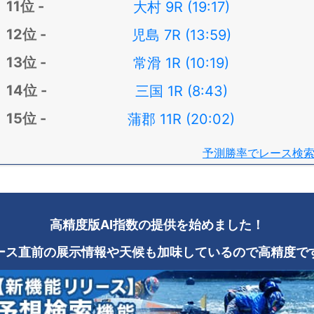
大村 9R (19:17)
児島 7R (13:59)
常滑 1R (10:19)
三国 1R (8:43)
蒲郡 11R (20:02)
予測勝率でレース検
高精度版AI指数の提供を始めました！
ース直前の展示情報や天候も加味しているので高精度で