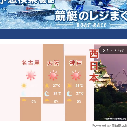
もっと読む
arrow_forward_ios
Powered by 
GliaStud