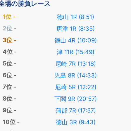
全場の勝負レース
徳山 1R (8:51)
唐津 1R (8:35)
徳山 4R (10:09)
津 11R (15:49)
尼崎 7R (13:18)
児島 8R (14:33)
尼崎 5R (12:22)
下関 9R (20:57)
蒲郡 7R (17:57)
徳山 3R (9:43)